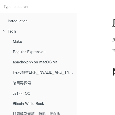
Introduction
Tech
Make
Regular Expression
apache-php on macOS M1
Hexo报错ERR_INVALID_ARG_TYPE
暗网再探索
cs144TOC
Bitcoin White Book
胆固醇及解药、脂肪、蛋白质