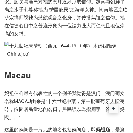
安。船员与渔民对祂的崇拜逐渐形成信仰。越南与朝鲜半
岛之水手都尊称祂为“护国庇民”之海洋女神。闽南地区之临
济宗禅师视祂为慈航观音之化身，并传播妈祖之信仰。祂
在信徒心目中之普遍形象为一位法力强大而仁慈且地位崇
高的女神。
_China.jpg)
Macau
妈祖信仰最有代表性的一个例子我觉得是澳门，澳门葡文
名称MACAU由来是“十六世紀中葉，第一批葡萄牙人抵澳
時，詢問居民當地的名稱，居民誤以為指廟宇，答稱「媽
閣」。”
这里的妈阁是一片儿的地名包括妈阁庙，即
妈祖庙
，是澳