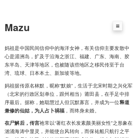
Mazu
妈祖是中国民间信仰中的海洋女神，有关信仰主要发散中
心是湄洲岛，扩及于沿海之浙江、福建、广东、海南、胶
东半岛、天津等地区，也被随该些地区之移民传至于台
湾、琉球、日本本土、新加坡等地。
妈祖据传原名林默，昵称“默娘”，生活于北宋时期之兴化军
（北宋的行政区划单位，跟州相当）莆田县，在手足中排
序最后。据称，她聪慧过人但沉默寡言，并成为一位
释道
兼修的仙姑，为人占卜祸福
，而终身未婚。
在尸解后，传言
祂常以“著红衣长发素颜美丽女性”之形象在
汹涌海涛中显灵，并能使台风转向，而保祐船只航行之平