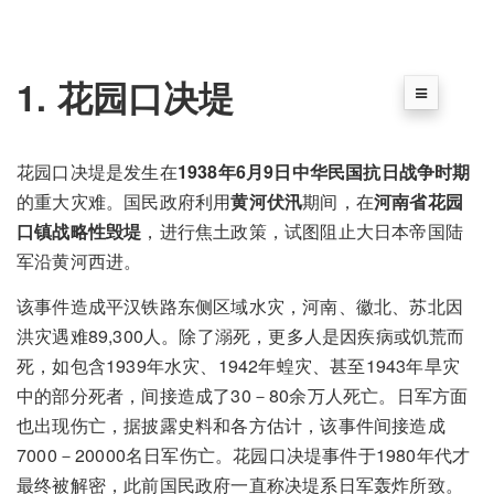
1. 花园口决堤
花园口决堤是发生在
1938年6月9日中华民国抗日战争时期
的重大灾难。国民政府利用
黄河伏汛
期间，在
河南省花园
口镇战略性毁堤
，进行焦土政策，试图阻止大日本帝国陆
军沿黄河西进。
该事件造成平汉铁路东侧区域水灾，河南、徽北、苏北因
洪灾遇难89,300人。除了溺死，更多人是因疾病或饥荒而
死，如包含1939年水灾、1942年蝗灾、甚至1943年旱灾
中的部分死者，间接造成了30－80余万人死亡。日军方面
也出现伤亡，据披露史料和各方估计，该事件间接造成
7000－20000名日军伤亡。花园口决堤事件于1980年代才
最终被解密，此前国民政府一直称决堤系日军轰炸所致。